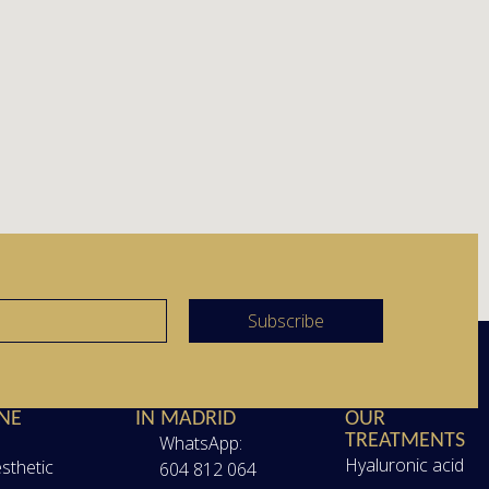
Subscribe
TIC
OUR CENTER
DISCOVER
NE
IN MADRID
OUR
TREATMENTS
WhatsApp:
Hyaluronic acid
esthetic
604 812 064