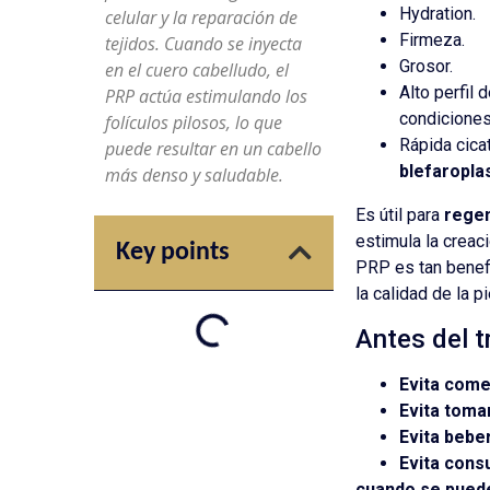
Hydration.
celular y la reparación de
Firmeza.
tejidos. Cuando se inyecta
Grosor.
en el cuero cabelludo, el
Alto perfil
PRP actúa estimulando los
condiciones
folículos pilosos, lo que
Rápida cicat
puede resultar en un cabello
blefaroplas
más denso y saludable.
Es útil para
regen
estimula la creac
Key points
PRP es tan benefi
la calidad de la pi
Antes del 
Evita com
Evita toma
Evita bebe
Evita cons
cuando se puede