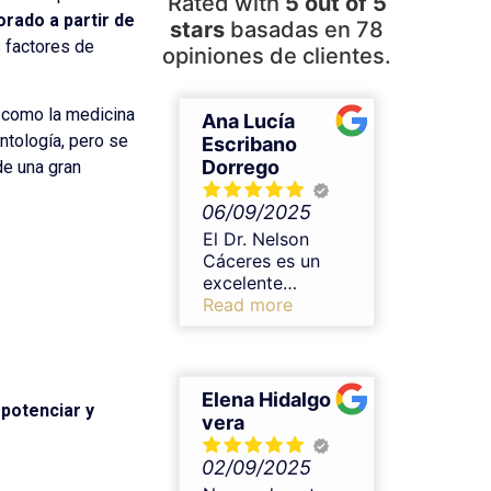
Rated with
5 out of 5
orado a partir de
stars
basadas en 78
s factores de
opiniones de clientes.
, como la medicina
Ana Lucía
ontología, pero se
Escribano
Dorrego
de una gran
06/09/2025
El Dr. Nelson
Cáceres es un
excelente
profesional en
Read more
medicina estética,
no puedo estar
más contenta con
el resultado. Me
Elena Hidalgo
potenciar y
realicé un
vera
tratamiento de
armonización con
02/09/2025
ácido hialurónico