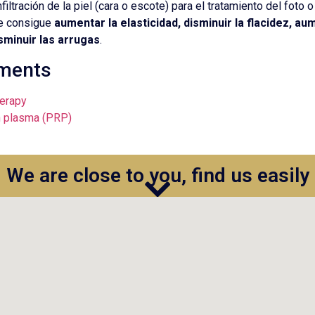
nfiltración de la piel (cara o escote) para el tratamiento del foto 
e consigue
aumentar la elasticidad, disminuir la flacidez, au
sminuir las arrugas
.
tments
erapy
ch plasma (PRP)
We are close to you, find us easily