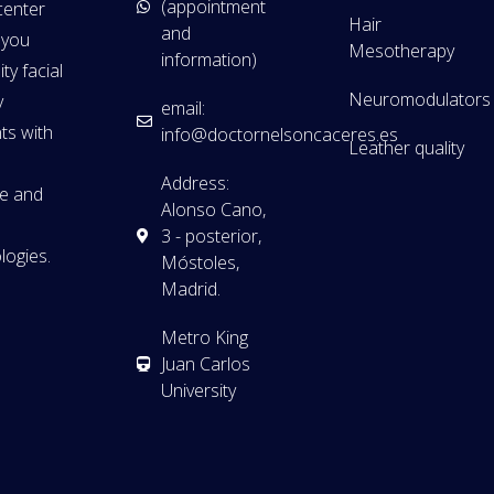
(appointment
center
Hair
and
 you
Mesotherapy
information)
ity facial
Neuromodulators
y
email:
ts with
info@doctornelsoncaceres.es
Leather quality
t
Address:
ve and
Alonso Cano,
3 - posterior,
ogies.
Móstoles,
Madrid.
Metro King
Juan Carlos
University