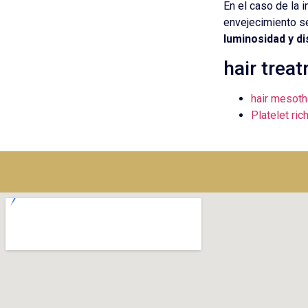
En el caso de la i
envejecimiento s
luminosidad y di
hair trea
hair mesoth
Platelet ri