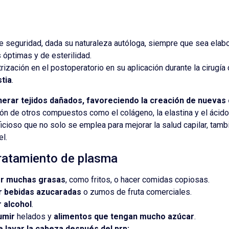
 de seguridad, dada su naturaleza autóloga, siempre que sea elab
 óptimas y de esterilidad.
rización en el postoperatorio en su aplicación durante la cirugía
tia
.
erar tejidos dañados, favoreciendo la creación de nuevas 
ión de otros compuestos como el colágeno, la elastina y el ácido 
cioso que no solo se emplea para mejorar la salud capilar, tamb
el.
tratamiento de plasma
er muchas grasas
, como fritos, o hacer comidas copiosas.
r bebidas azucaradas
o zumos de fruta comerciales.
r alcohol
.
umir
helados y
alimentos que tengan mucho azúcar
.
 lavar la cabeza después del prp: