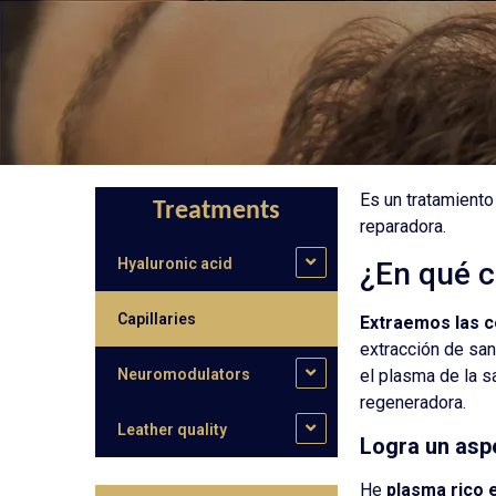
Es un tratamiento
Treatments
reparadora.
Hyaluronic acid
¿En qué c
Capillaries
Extraemos las c
extracción de san
Neuromodulators
el plasma de la s
regeneradora.
Leather quality
Logra un asp
He
plasma rico 