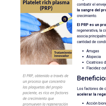
Platelet rich plasma
combatir el envej
(PRP)
la sangre del pr
crecimiento.
El PRP es un pr
regenerativa, la c
asocia principalm
cantidad de condi
Arrugas
Alopecia
Cicatrices 
Flacidez cu
El PRP, obtenido a través de
Beneficio
un proceso que concentra
las plaquetas del propio
Los factores de 
paciente, es rico en factores
acelerar la rege
de crecimiento que
Acción bior
promueven la regeneración