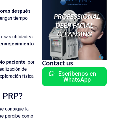
natural y
armonioso, justo
 horas después
lo que buscaba.
PROFESSIONAL
Sin duda lo
 tengan tiempo
recomiendo al
DEEP FACIAL
100%.
CLEANSING
osas utilidades.
l envejecimiento
pio paciente
, por
Contact us
ealización de
Escribenos en
xploración física
WhatsApp
E PRP?
 se consigue la
 se percibe como