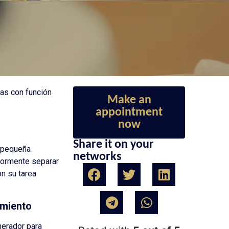
las con función
Make an
appointment
now
Share it on your
 pequeña
networks
riormente separar
n su tarea
imiento
nerador para