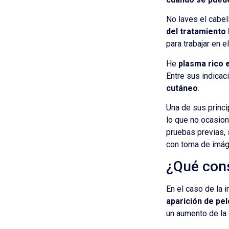
No laves el cabe
del tratamiento
para trabajar en e
He
plasma rico 
Entre sus indicac
cutáneo
.
Una de sus princ
lo que no ocasion
pruebas previas, s
con toma de imáge
¿Qué con
En el caso de la i
aparición de pel
un aumento de la 