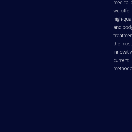
medical 
we offer
high-qual
and bod
treatmen
the mos
innovati
current
methodol