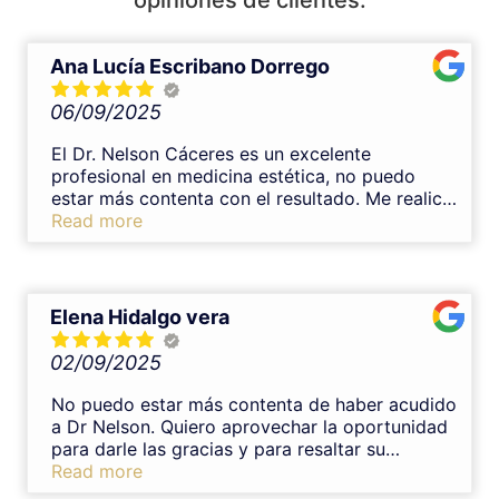
Ana Lucía Escribano Dorrego
06/09/2025
El Dr. Nelson Cáceres es un excelente
profesional en medicina estética, no puedo
estar más contenta con el resultado. Me realicé
un tratamiento de armonización con ácido
Read more
hialurónico en labios y el resultado y
experiencia fueron inmejorables. Es un gran
profesional, transmite mucha confianza y se
nota su experiencia en medicina estética. Desde
Elena Hidalgo vera
el primer momento me explicó todo con
claridad, resolvió mis dudas y el procedimiento
02/09/2025
fue muy cuidadoso y completamente indoloro.
El resultado ha quedado muy natural y
No puedo estar más contenta de haber acudido
armonioso, justo lo que buscaba. Sin duda lo
a Dr Nelson. Quiero aprovechar la oportunidad
recomiendo al 100%.
para darle las gracias y para resaltar su
profesionalidad,tomándose el tiempo necesario
Read more
para explicarte sus tratamientos y con una