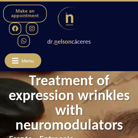
Make an
appointment
Menu
Treatment of
expression wrinkles
with
neuromodulators