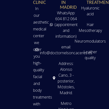
CLINIC
IN
TREATMEN
MADRID
Hyaluronic
In
WhatsApp:
acid
our
604 812 064
aesthetic
(appointment
Hair
medical
and
Mesotherapy
center
information)
Neuromodulators
we
email:
offer
Leather
info@doctornelsoncaceres.es
you
quality
high-
Address:
Alonso
quality
Cano, 3 -
facial
posterior,
and
Móstoles,
body
Madrid.
treatments
Metro
with