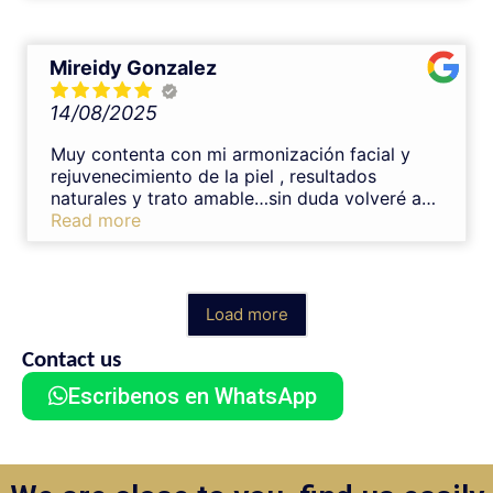
trato muy cercano.Lo recomendaría una y mil
veces.Muchas gracias Nelson 😊
Mireidy Gonzalez
14/08/2025
Muy contenta con mi armonización facial y
rejuvenecimiento de la piel , resultados
naturales y trato amable…sin duda volveré a
tratarme con el Dr. Nelson
Read more
Load more
Contact us
Escribenos en WhatsApp