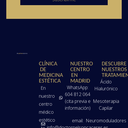
CLÍNICA
NUESTRO
DESCUBRE
DE
CENTRO
NUESTROS
MEDICINA
EN
TRATAMIE
ESTÉTICA
MADRID
Ácido
WhatsApp:
En
Hialurónico
604 812 064
nuestro
(cita previa e
Mesoterapia
centro
información)
Capilar
médico
estético
email:
Neuromoduladores
info@doctornelsoncaceres.es
te