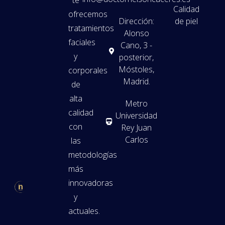
Calidad
ofrecemos
Dirección:
de piel
tratamientos
Alonso
faciales
Cano, 3 -
y
posterior,
Móstoles,
corporales
Madrid.
de
alta
Metro
calidad
Universidad
con
Rey Juan
Carlos
las
metodologías
más
innovadoras
y
actuales.