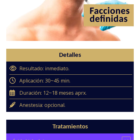
Detalles
Resultado: inmediato.
Aplicación: 30~45 min.
Duración: 12~18 meses aprx.
Anestesia: opcional.
Tratamientos