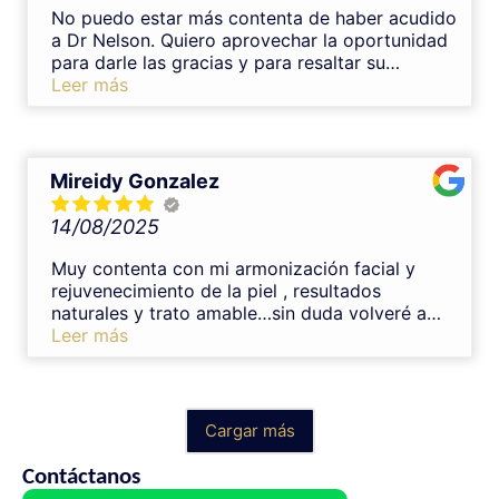
El resultado ha quedado muy natural y
No puedo estar más contenta de haber acudido
armonioso, justo lo que buscaba. Sin duda lo
a Dr Nelson. Quiero aprovechar la oportunidad
recomiendo al 100%.
para darle las gracias y para resaltar su
profesionalidad,tomándose el tiempo necesario
Leer más
para explicarte sus tratamientos y con una
trato muy cercano.Lo recomendaría una y mil
veces.Muchas gracias Nelson
Mireidy Gonzalez
14/08/2025
Muy contenta con mi armonización facial y
rejuvenecimiento de la piel , resultados
naturales y trato amable…sin duda volveré a
tratarme con el Dr. Nelson
Leer más
Cargar más
Contáctanos