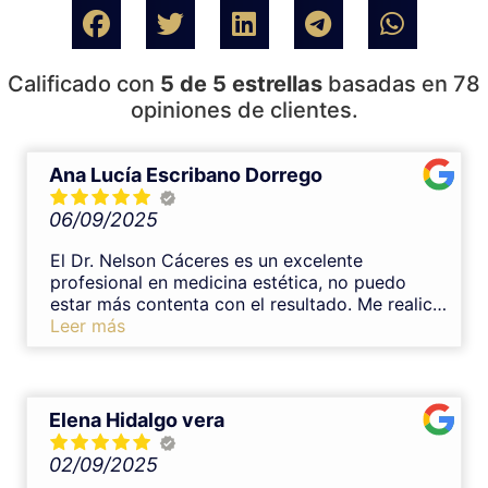
Calificado con
5 de 5 estrellas
basadas en 78
opiniones de clientes.
Ana Lucía Escribano Dorrego
06/09/2025
El Dr. Nelson Cáceres es un excelente
profesional en medicina estética, no puedo
estar más contenta con el resultado. Me realicé
un tratamiento de armonización con ácido
Leer más
hialurónico en labios y el resultado y
experiencia fueron inmejorables. Es un gran
profesional, transmite mucha confianza y se
nota su experiencia en medicina estética. Desde
Elena Hidalgo vera
el primer momento me explicó todo con
claridad, resolvió mis dudas y el procedimiento
02/09/2025
fue muy cuidadoso y completamente indoloro.