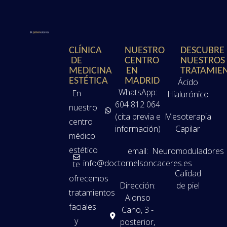
CLÍNICA
NUESTRO
DESCUBRE
DE
CENTRO
NUESTROS
MEDICINA
EN
TRATAMIE
ESTÉTICA
MADRID
Ácido
WhatsApp:
En
Hialurónico
604 812 064
nuestro
(cita previa e
Mesoterapia
centro
información)
Capilar
médico
estético
email:
Neuromoduladores
info@doctornelsoncaceres.es
te
Calidad
ofrecemos
Dirección:
de piel
tratamientos
Alonso
faciales
Cano, 3 -
y
posterior,