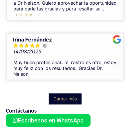
armonioso, justo lo que buscaba. Sin duda lo
a Dr Nelson. Quiero aprovechar la oportunidad
recomiendo al 100%.
para darle las gracias y para resaltar su
profesionalidad,tomándose el tiempo necesario
Leer más
para explicarte sus tratamientos y con una
trato muy cercano.Lo recomendaría una y mil
veces.Muchas gracias Nelson
Irina Fernández
14/08/2025
Muy buen profesional...mi rostro es otro, estoy
muy feliz con los resultados...Gracias Dr.
Nelson!
Cargar más
Contáctanos
Escribenos en WhatsApp