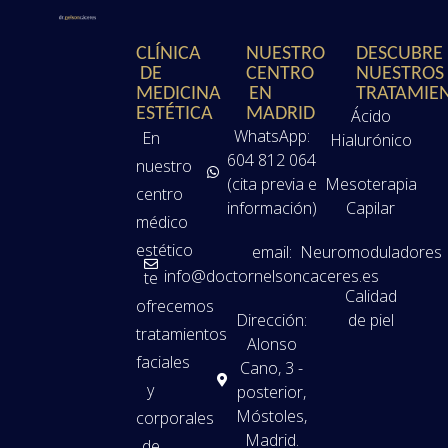
CLÍNICA
NUESTRO
DESCUBRE
DE
CENTRO
NUESTROS
MEDICINA
EN
TRATAMIE
ESTÉTICA
MADRID
Ácido
WhatsApp:
En
Hialurónico
604 812 064
nuestro
(cita previa e
Mesoterapia
centro
información)
Capilar
médico
estético
email:
Neuromoduladores
info@doctornelsoncaceres.es
te
Calidad
ofrecemos
Dirección:
de piel
tratamientos
Alonso
faciales
Cano, 3 -
y
posterior,
Móstoles,
corporales
Madrid.
de