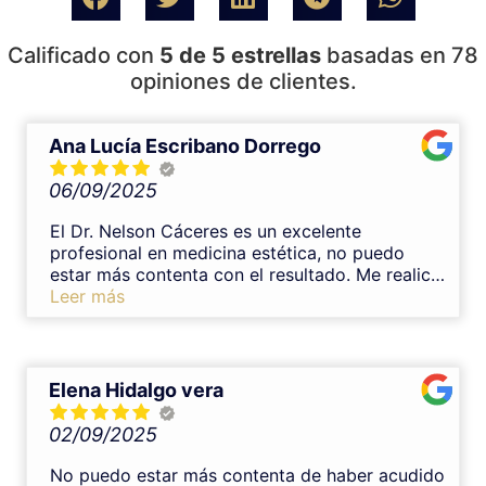
Calificado con
5 de 5 estrellas
basadas en 78
opiniones de clientes.
Ana Lucía Escribano Dorrego
06/09/2025
El Dr. Nelson Cáceres es un excelente
profesional en medicina estética, no puedo
estar más contenta con el resultado. Me realicé
un tratamiento de armonización con ácido
Leer más
hialurónico en labios y el resultado y
experiencia fueron inmejorables. Es un gran
profesional, transmite mucha confianza y se
nota su experiencia en medicina estética. Desde
Elena Hidalgo vera
el primer momento me explicó todo con
claridad, resolvió mis dudas y el procedimiento
02/09/2025
fue muy cuidadoso y completamente indoloro.
El resultado ha quedado muy natural y
No puedo estar más contenta de haber acudido