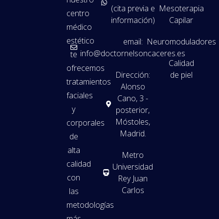
(cita previa e
Mesoterapia
centro
información)
Capilar
médico
estético
email:
Neuromoduladores
info@doctornelsoncaceres.es
te
Calidad
ofrecemos
Dirección:
de piel
tratamientos
Alonso
faciales
Cano, 3 -
y
posterior,
Móstoles,
corporales
Madrid.
de
alta
Metro
calidad
Universidad
con
Rey Juan
Carlos
las
metodologías
más