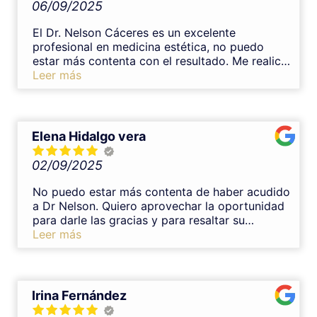
06/09/2025
El Dr. Nelson Cáceres es un excelente
profesional en medicina estética, no puedo
estar más contenta con el resultado. Me realicé
un tratamiento de armonización con ácido
Leer más
hialurónico en labios y el resultado y
experiencia fueron inmejorables. Es un gran
profesional, transmite mucha confianza y se
nota su experiencia en medicina estética. Desde
Elena Hidalgo vera
el primer momento me explicó todo con
claridad, resolvió mis dudas y el procedimiento
02/09/2025
fue muy cuidadoso y completamente indoloro.
El resultado ha quedado muy natural y
No puedo estar más contenta de haber acudido
armonioso, justo lo que buscaba. Sin duda lo
a Dr Nelson. Quiero aprovechar la oportunidad
recomiendo al 100%.
para darle las gracias y para resaltar su
profesionalidad,tomándose el tiempo necesario
Leer más
para explicarte sus tratamientos y con una
trato muy cercano.Lo recomendaría una y mil
veces.Muchas gracias Nelson
Irina Fernández