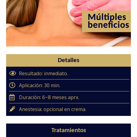
Detalles
Resultado: inmediato.
Aplicación: 30 min.
Duración: 6~8 meses aprx.
Anestesia: opcional en crema.
Tratamientos