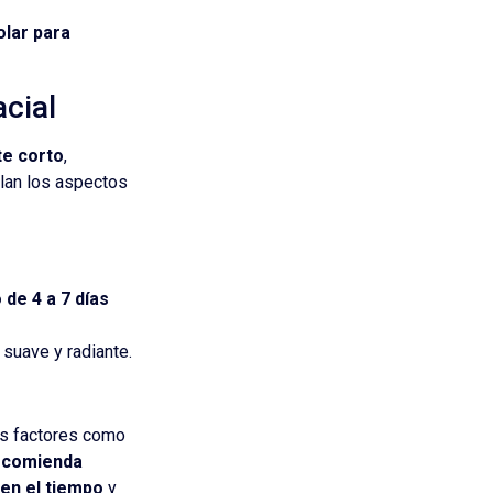
olar para
cial
te corto
,
llan los aspectos
 de 4 a 7 días
 suave y radiante.
os factores como
ecomienda
en el tiempo
y