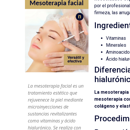
Mesoterapia facial
por el profesiona
firmeza, las arrug
Ingredien
Vitaminas
Minerales
Aminoacido
Ácido hialu
Diferenci
hialuróni
La mesoterapia facial es un
La mesoterapia c
tratamiento estético que
mesoterapia con
rejuvenece la piel mediante
colágeno y elas
microinyecciones de
sustancias revitalizantes
Procedimi
como vitaminas y ácido
hialurónico. Se realiza con