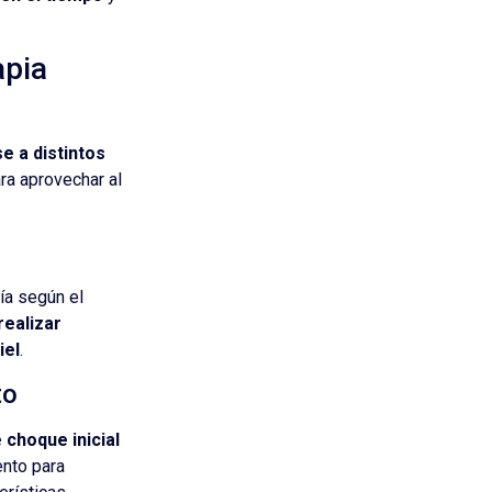
apia
e a distintos
ra aprovechar al
ía según el
ealizar
iel
.
to
 choque inicial
nto para