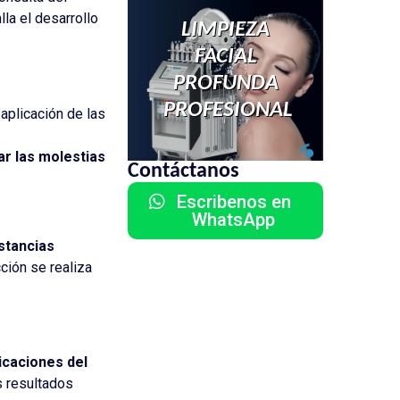
lo que buscaba.
la el desarrollo
LIMPIEZA
Sin duda lo
recomiendo al
FACIAL
100%.
PROFUNDA
PROFESIONAL
a aplicación de las
ar las molestias
Contáctanos
Escribenos en
WhatsApp
ustancias
ción se realiza
icaciones del
s resultados