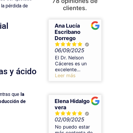
78 opiniones de
 la pérdida de
clientes.
ial
Ana Lucía
Escribano
Dorrego
06/09/2025
El Dr. Nelson
Cáceres es un
as y ácido
excelente
profesional en
Leer más
medicina estética,
no puedo estar
más contenta con
entras que
la
el resultado. Me
Elena Hidalgo
roducción de
realicé un
vera
tratamiento de
armonización con
02/09/2025
ácido hialurónico
No puedo estar
en labios y el
más contenta de