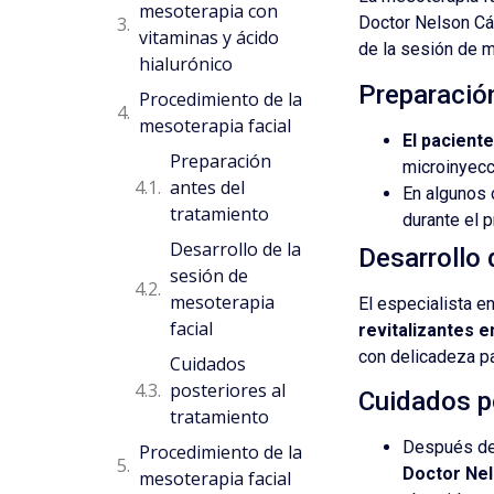
mesoterapia con
Doctor Nelson Các
vitaminas y ácido
de la sesión de m
hialurónico
Preparación
Procedimiento de la
mesoterapia facial
El paciente
Preparación
microinyecc
antes del
En algunos
tratamiento
durante el 
Desarrollo de la
Desarrollo 
sesión de
mesoterapia
El especialista e
facial
revitalizantes e
con delicadeza par
Cuidados
posteriores al
Cuidados po
tratamiento
Después de 
Procedimiento de la
Doctor Ne
mesoterapia facial