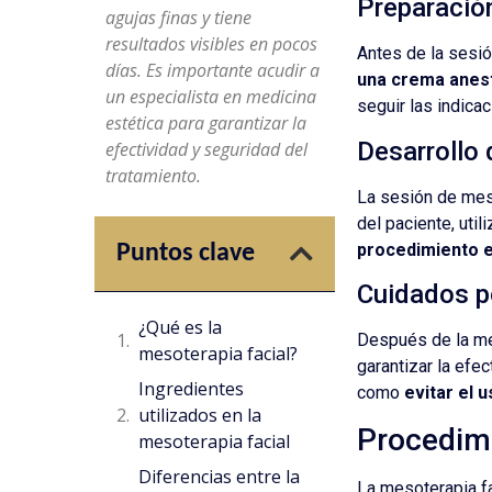
Preparación
agujas finas y tiene
resultados visibles en pocos
Antes de la sesió
días. Es importante acudir a
una crema anest
un especialista en medicina
seguir las indica
estética para garantizar la
Desarrollo 
efectividad y seguridad del
tratamiento.
La sesión de meso
del paciente, util
procedimiento e
Puntos clave
Cuidados po
¿Qué es la
Después de la mes
mesoterapia facial?
garantizar la efec
Ingredientes
como
evitar el 
utilizados en la
Procedimi
mesoterapia facial
Diferencias entre la
La mesoterapia fa