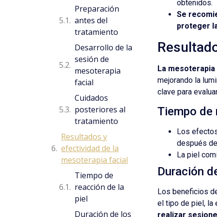
obtenidos.
Preparación
Se recomien
antes del
proteger la
tratamiento
Resultado
Desarrollo de la
sesión de
La mesoterapia 
mesoterapia
mejorando la lumi
facial
clave para evaluar
Cuidados
posteriores al
Tiempo de r
tratamiento
Los efectos
Resultados y
después del 
efectividad de la
La piel com
mesoterapia facial
Duración de
Tiempo de
reacción de la
Los beneficios d
piel
el tipo de piel, l
Duración de los
realizar sesion