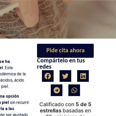
Pide cita ahora
Compártelo en tus
se ha
redes
el
. Este
odérmica de la
ácidos, ácido
piel.
una opción
 piel
sin recurrir
Calificado con
5 de 5
ta a las
estrellas
basadas en
ede ser ajustado