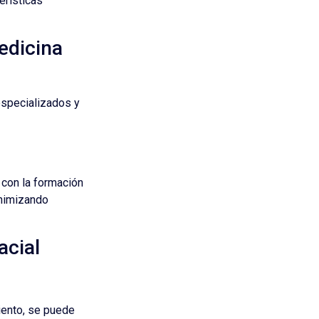
erísticas
edicina
especializados y
 con la formación
inimizando
acial
iento, se puede