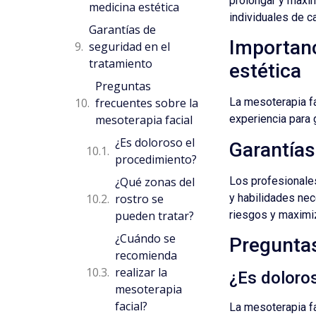
prolongar y maxim
medicina estética
individuales de c
Garantías de
Importanc
seguridad en el
tratamiento
estética
Preguntas
frecuentes sobre la
La mesoterapia fa
mesoterapia facial
experiencia para 
¿Es doloroso el
Garantías
procedimiento?
Los profesionales
¿Qué zonas del
y habilidades nec
rostro se
riesgos y maximiz
pueden tratar?
¿Cuándo se
Preguntas
recomienda
realizar la
¿Es doloro
mesoterapia
facial?
La mesoterapia fa