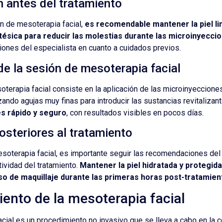
 antes del tratamiento
n de mesoterapia facial,
es recomendable mantener la piel lim
ésica para reducir las molestias durante las microinyecci
ciones del especialista en cuanto a cuidados previos.
de la sesión de mesoterapia facial
terapia facial consiste en la aplicación de las microinyecciones 
izando agujas muy finas para introducir las sustancias revitalizan
s rápido y seguro
, con resultados visibles en pocos días.
steriores al tratamiento
oterapia facial, es importante seguir las recomendaciones del 
tividad del tratamiento.
Mantener la piel hidratada y protegida
uso de maquillaje durante las primeras horas post-tratamien
ento de la mesoterapia facial
cial es un procedimiento no invasivo que se lleva a cabo en la c